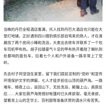
当晚的丹巴全程酒店客满，托人找到丹巴大酒店也只能在大
堂打地铺，正好遇到四川猎豹俱乐部自驾来的熟人，才在清
晨找了两个房间小睡和洗浴，大麦出去修车并联系了一个包
车司机甲布热。胡子拉碴豪气十足的甲布热开着除了喇叭到
处都响的面包车，拉着七个人和户外装备一路非常上了党
岭。
先去村子阿坚饶生家里，留下我们提前定制的“党岭”和宣传
环境保护文字的牌匾，七人才徒步前往山顶的葫芦海。一路
堵车、暗夜上山，返回山下，无处洗浴，颠簸上山，高原反
应……大家在葫芦海旁搭好帐篷时已头疼欲裂，毫无食欲，
望着背上山的芝华士、百利甜等准备庆贺的酒水只有苦笑。