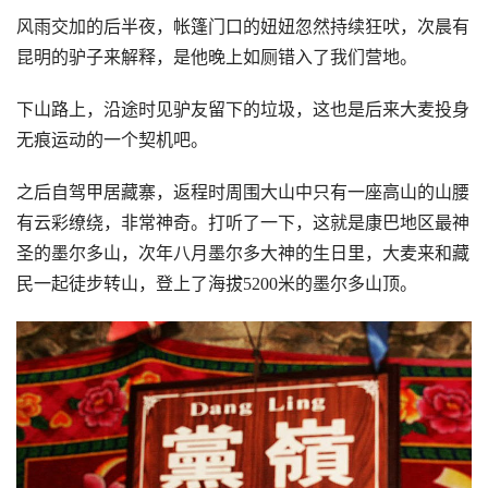
风雨交加的后半夜，帐篷门口的妞妞忽然持续狂吠，次晨有
昆明的驴子来解释，是他晚上如厕错入了我们营地。
下山路上，沿途时见驴友留下的垃圾，这也是后来大麦投身
无痕运动的一个契机吧。
之后自驾甲居藏寨，返程时周围大山中只有一座高山的山腰
有云彩缭绕，非常神奇。打听了一下，这就是康巴地区最神
圣的墨尔多山，次年八月墨尔多大神的生日里，大麦来和藏
民一起徒步转山，登上了海拔5200米的墨尔多山顶。