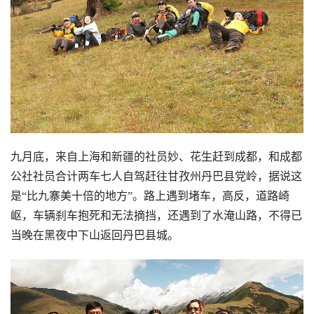
九月底，来自上海和新疆的社员妙、花生赶到成都，和成都
公社社员合计两车七人自驾赶往甘孜州丹巴县党岭，据说这
是“比九寨美十倍的地方”。路上遇到堵车，高反，道路崎
岖，车辆刹车抱死和无法摘挡，还遇到了水淹山路，不得已
当晚在黑夜中下山返回丹巴县城。